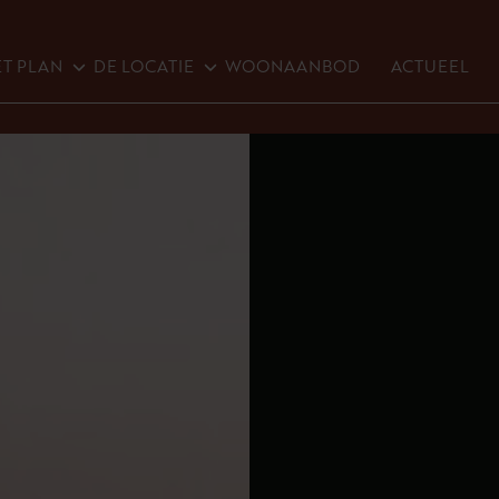
T PLAN
DE LOCATIE
WOONAANBOD
ACTUEEL
T PLAN
HISTORIE
BOUW D1
MEINERSWIJK
M PARK