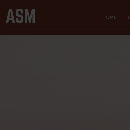
HOME
HE
HE
GE
AS