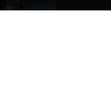
is met de grootst mogelijke zorg samengesteld. ASM Arnhem
t garanderen dat de inhoud altijd volledig, juist of actueel 
rechten worden ontleend.
nsprakelijkheid voor:
theden op de website;
an de informatie;
websites van derden.
andere content op deze website zijn eigendom van ASM Arnh
 voorafgaande toestemming te kopiëren, verspreiden of op a
over de inhoud van de website? Neem dan contact op via
in