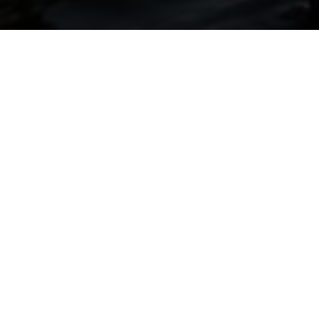
De informatie op deze website 
actuele informatie, maar kan nie
website kunnen dan ook geen 
ASM Arnhem aanvaardt geen aa
Eventuele fouten of onjuis
Gevolgen van het gebruik v
Verwijzingen of links naar 
Alle teksten, afbeeldingen en 
is niet toegestaan deze zonder
Heb je vragen of opmerkingen 