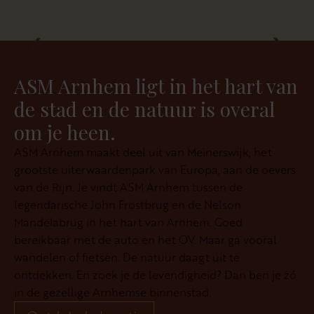
‹
›
ASM Arnhem ligt in het hart van
de stad en de natuur is overal
om je heen.
ASM Arnhem maakt deel uit van Meinerswijk, het
grootste uiterwaardenpark van Europa, aan de oevers
van de Rijn. Je vindt ASM Arnhem tussen de
legendarische John Frostbrug en de Nelson
Mandelabrug in het hart van Arnhem. Goed
bereikbaar met de auto en het OV. Maar ga vooral
wandelen of fietsen. De natuur daagt uit te
ontdekken. En zoek je de levendigheid? Dan ben je zó
in de gezellige Arnhemse binnenstad.