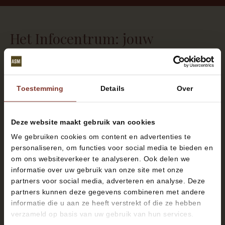
Het Infocentrum: jouw
startpunt in ASM Arnhem.
Het Infocentrum vind je in de Haven van Workum –
Stadsblokkenweg 3
. Je ontdekt er alles over
Toestemming
Details
Over
Meinerswijk, Arnhems Eiland en natuurlijk ASM
Arnhem. Kom langs, stel je vragen en bekijk de
maquette van ASM Arnhem. Parkeren kan
Deze website maakt gebruik van cookies
gemakkelijk op het terrein.
We gebruiken cookies om content en advertenties te
En daarna? Loop je natuurlijk even een rondje over
personaliseren, om functies voor social media te bieden en
het terrein van ASM Arnhem, misschien wel jouw
om ons websiteverkeer te analyseren. Ook delen we
toekomstige woonplek aan het park en aan de haven.
informatie over uw gebruik van onze site met onze
partners voor social media, adverteren en analyse. Deze
Openingstijden
partners kunnen deze gegevens combineren met andere
Vrijdagmiddag tussen 13.30 en 16.30 uur.
informatie die u aan ze heeft verstrekt of die ze hebben
Route naar het Infocentrum
verzameld op basis van uw gebruik van hun services.