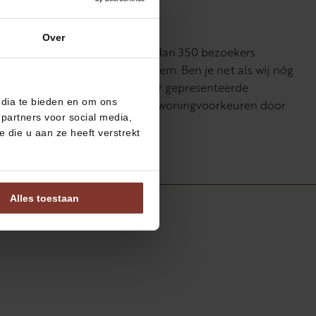
Over
entatierondes konden de meer dan 350 bezoekers
d hebt gekregen van ASM Arnhem. Ben je net als wij nóg
ng van start verkoop. Het gister gepresenteerde
edia te bieden en om ons
elijk en geef alvast je eerste 5 woningvoorkeuren door.
partners voor social media,
r.
die u aan ze heeft verstrekt
Alles toestaan