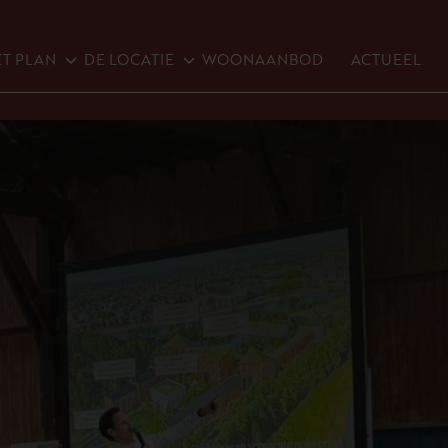
rkeuren door
T PLAN
DE LOCATIE
WOONAANBOD
ACTUEEL
T PLAN
HISTORIE
BOUW D1
MEINERSWIJK
M PARK