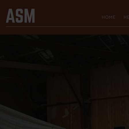
9 juli 2026
Geef je woningvoo
HOME
HE
HE
GE
AS