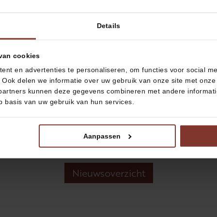
Details
nkomst plaats in de Haven van Workum. Tijdens drie pres
den. Was je erbij? Dan hopen we dat je een nog beter beel
van cookies
verkoop? Zorg dan dat je je optimaal voorbereid in de richti
nt en advertenties te personaliseren, om functies voor social m
: het
woonaanbod
in gebouw D1 staat nu online. Bekijk, verg
 Ook delen we informatie over uw gebruik van onze site met onze 
oor tijdens de officiële start verkoop in september van dit jaa
partners kunnen deze gegevens combineren met andere informatie 
p basis van uw gebruik van hun services.
Aanpassen
Nieuwsoverzicht